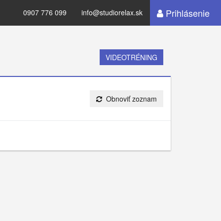
Prihlásenie
0907 776 099
info@studiorelax.sk
VIDEOTRÉNING
Obnoviť zoznam