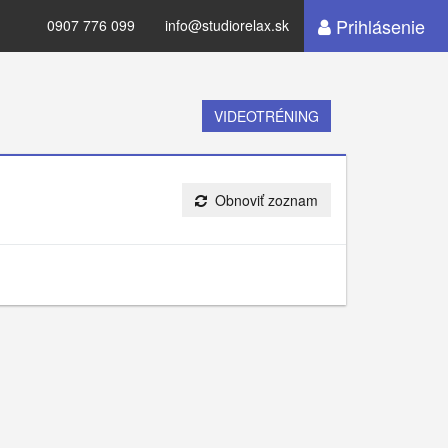
Prihlásenie
0907 776 099
info@studiorelax.sk
VIDEOTRÉNING
Obnoviť zoznam