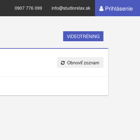
Prihlásenie
0907 776 099
info@studiorelax.sk
VIDEOTRÉNING
Obnoviť zoznam