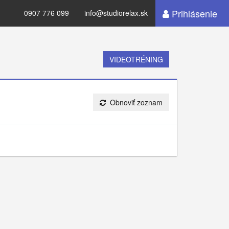
Prihlásenie
0907 776 099
info@studiorelax.sk
VIDEOTRÉNING
Obnoviť zoznam